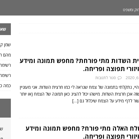
וק ומשפט
 ותזונה
שאל
ות ומשקלים
 איך כותבים ח.פ
שפות
שמן קי
.פ וגם איך כותבים מספר ח.פ
שפות
מהם הס
ת השדות מתי פורחת? מחפש תמונה ומידע
דיאטה ותזונה
רשימת
יזורי תפוצה ופריחה.
יאטה ותזונה
רשימת 
2
סגור לתגובות
פות
כמה כס
יי, נתקלתי בתמונה של צמח שנראה לי כמו חרצית השדות. אני מעוניין
שזה אכן חרצית השדות. מישהו יכול להציג כאן תמונה של הצמח (או יותר
לו של ליטר מים?
מידות ומשקלים
שור לדף מידע על הצמח שיכלול גם
[…]
ח האלה מתי פורח? מחפש תמונה ומידע
שמ
יזורי תפוצה ופריחה.
מה