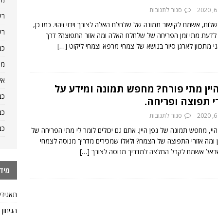
2
סגור לתגובות
רש
לום, אשמח לקישור תמונה של שלחלח האלה לצורך וידוי זיהוי. כמו כן,
רש
דעת מתי זמן הפריחה של שלחלח האלה ומה אזור התפוצה? דרך
ני מתכוון לארגן סיור בנושא של צמחי מרפא וצמחי ליקוט
[…]
כמ
מה
אי
היין מתי פורח? מחפש תמונה ומידע על
כמ
רי תפוצה ופריחה.
כמ
2
סגור לתגובות
כמ
יי, מחפש תמונה של גפן היין. אתם גם יכולים לומר לי מתי הפריחה של
ין ומה אזורי התפוצה של הצמח? ולאלו שמכירים מדריך מנוסה לצמחי
ראל אשמח לקבל המלצה למדריך מנוסה לצורך
[…]
מיד
תאגידי
הגיחון