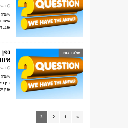
מאי 6, 020
שאלה ש
אשמח ל
אגב, א
גפן 
עולם הצומח
איזו
מאי 6, 020
שאלה ה
גפן הי
ארץ יש
3
2
1
«