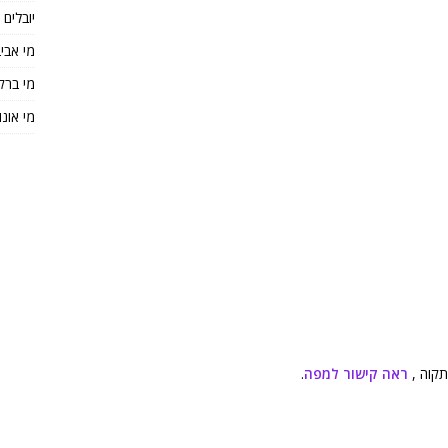
יובלים
מי אבי
מי ברק
מי אונו
ראה קישור למפה
.