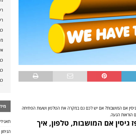
רש
רש
כמ
מה
אי
כמ
כמ
כמ
מיד
חנות yellow בתחנת דלק פז גיסין אם המושבות? אם יש לכם גם במקרה את הטלפון ושעות הפתיחה
 הוראות הגעה.
גיסין אם המושבות, טלפון, איך
תאגידי
הגיחון