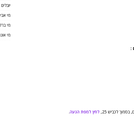
יובלים
מי אבי
מי ברק
מי אונו
:
בסמוך לכביש 25,
לחץ למפת הגעה
.