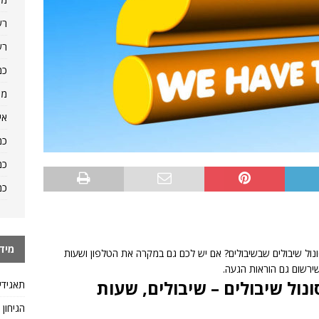
רש
רש
כמ
מה
אי
כמ
כמ
כמ
מיד
ש חנות sogood בתחנת דלק סונול שיבולים שבשיבולים? אם יש לכם גם במקרה את הטלפון ושעות
רשום גם הוראות הגעה.
ול שיבולים – שיבולים, שעות
תאגידי
הגיחון