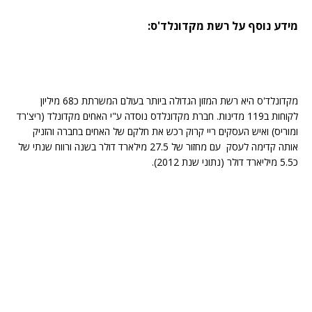
מידע נוסף על רשת מקדונלד'ס:
מקדונלד'ס היא רשת המזון הגדולה ביותר בעולם המשרתת כ68 מיליון
לקוחות ב119 מדינות. חברת מקדונלדס נוסדה ע"י האחים מקדונלד (ריצ'רד
ומוריס) ואיש העסקים ריי קרוק רכש את חלקם של האחים בחברה והזניק
אותה קדימה לעסק עם מחזור של 27.5 מילארד דולר בשנה ורווח שנתי של
כ5.5 מיליארד דולר (נתוני שנת 2012).