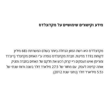
מידע וקישורים שימושיים על מקדונלדס
מקדונלד'ס היא רשת המזון הגדולה ביותר בעולם המשרתת כ68 מיליון
לקוחות ב119 מדינות. חברת מקדונלדס נוסדה ע"י האחים מקדונלד (ריצ'רד
ומוריס) ואיש העסקים ריי קרוק רכש את חלקם של האחים בחברה והזניק
אותה קדימה לעסק עם מחזור של 27.5 מילארד דולר בשנה ורווח שנתי של
כ5.5 מיליארד דולר (נתוני שנת 2012).