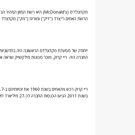
מקדונלד'ס (McDonald's) היא רשת
הרשת האחים רי'צרד ("דיק") ומוריס ("מק") מקדונלד 
ייחודה של מסעדת מקדונלדס הראשונה היה בחדשניות ש
החברה היה ריי קרוק, מוכר מכונות מילקשייק שראה 
בשנת 2011 הגיעו הכנסות החברה לכ-27 מיליארד דולר, וחברת מקדונלדס נחשבת לאחת מבין 500 החברות הגדולות בעולם.