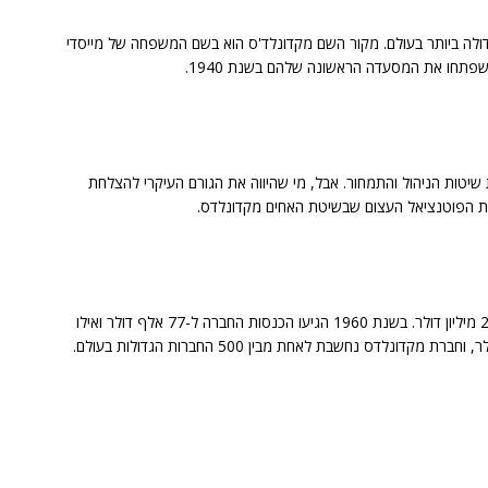
 המזון המהיר הגדולה ביותר בעולם. מקור השם מקדונלד'ס הוא בשם המשפחה של מייסדי
שפתחו את המסעדה הראשונה שלהם בשנת 1940.
יטות הניהול והתמחור. אבל, מי שהיווה את הגורם העיקרי להצלחת
את הפוטנציאל העצום שבשיטת האחים מקדונלדס.
ריי קרוק רכש מהאחים בשנת 1960 את זכויותיהם ב-2.7 מיליון דולר. בשנת 1960 הגיעו הכנסות החברה ל-77 אלף דולר ואילו