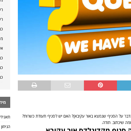
רש
רש
כמ
מה
אי
כמ
כמ
כמ
מיד
מדבר על הסניף שנמצא באור עקיבא)? האם יש לסניף תעודת כשרות?
תאגידי
מה שיכתוב. תודה.
הגיחון
סניף מקדונלדס אור עקיבא,