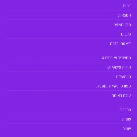
דתות
המצאות
חוק ומשפט
כלבים
דיאטה ותזונה
מחשבים ואינטרנט
מידות ומשקלים
מן העולם
ספורט ופעילות גופנית
עולם הצומח
צרכנות
שונות
שפות