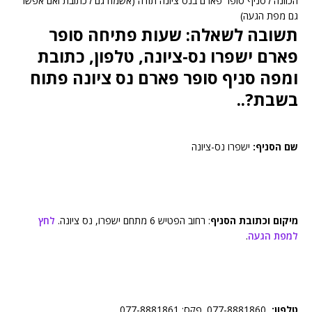
הכוונה לסניף סופר פארם בנס ציונה תודה (אשמח גם לכתובת ואם אפשר
גם מפת הגעה)
תשובה לשאלה: שעות פתיחה סופר
פארם ישפרו נס-ציונה, טלפון, כתובת
ומפה סניף סופר פארם נס ציונה פתוח
בשבת?..
שם הסניף:
ישפרו נס-ציונה
מיקום וכתובת הסניף
: רחוב הפטיש 6 מתחם ישפרו, נס ציונה.
לחץ
למפת הגעה
.
טלפון:
077-8881860. פקס: 077-8881861