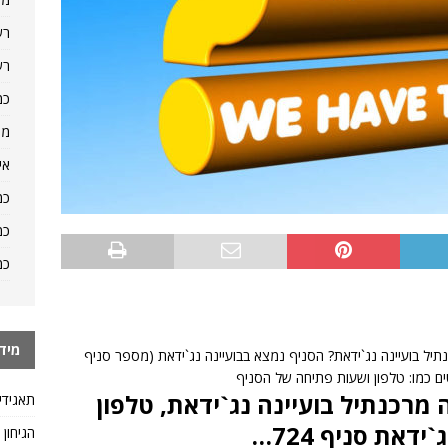
רש
רש
כמ
מה
אי
כמ
כמ
כמ
מיד
יל בועיינה נג`ידאת? הסניף נמצא בבועיינה נג`ידאת (מספר סניף
רכנתיל בועיינה נג`ידאת, טלפון
תאגידי
דאת סניף 724…
הגיחון