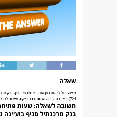
שאלה
מישהו יכול לרשום כאן את הפרטים של סניף בנק מרכנת
724), לא ברור לי מה הכתובת המדוייקת. אשמח לפרטים כמו: טלפון ושעות פתיחה של הסניף
תשובה לשאלה: שעות פתיחה מ
בנק מרכנתיל סניף בועיינה נג`י