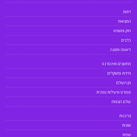
דתות
המצאות
חוק ומשפט
כלבים
דיאטה ותזונה
מחשבים ואינטרנט
מידות ומשקלים
מן העולם
ספורט ופעילות גופנית
עולם הצומח
צרכנות
שונות
שפות