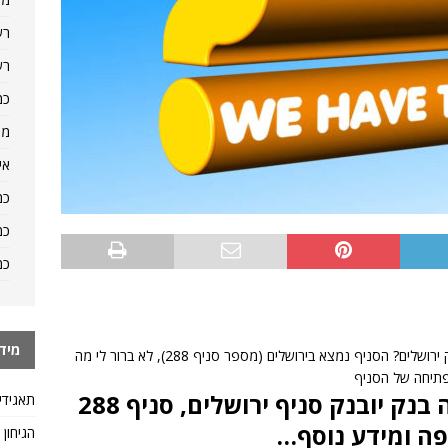
רש
רש
כמ
מה
אי
כמ
כמ
כמ
מיד
מישהו יכול לרשום כאן את הפרטים של סניף בנק יובנק ירושלים? הסניף נמצא בירושלים (מספר סניף 288), לא ברור לי מה
פתיחה של הסניף
תשובה לשאלה: שעות פתיחה בנק יובנק סניף ירושלים, סניף 288
תאגידי
מפה ומידע נוסף…
הגיחון