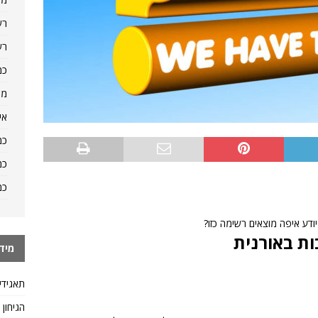
רש
רש
כמ
מה
אי
כמ
כמ
כמ
ודע איפה מוצאים רשימה כזו?
ת באורנית
מיד
תאגידי
הגיחון