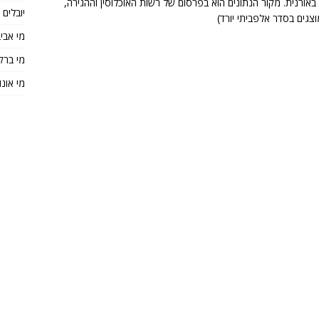
 רחובות באורנית. מקור הנתונים הוא בפרסום של רשות האוכלוסין וההגירה,
יובלים
מי אבי
מי ברק
מי אונו