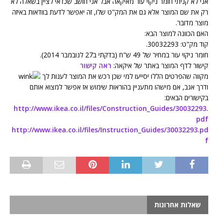
אני לא קניתי חומר ניקוי עור מאיקאה אבל אני חושב שכדאי לציין בשאלה לא
רק את שם המוצר אלא גם את המק"ט שלו, זה יאפשר לדעת בוודאות באיזה
מוצר מדובר.
האם הכוונה למוצר הבא:
קוד מק"ט: 30032293.
חומר ניקוי עור במחיר של 49 ש"ח (בדקתי ב27 לנובמבר 2014).
קישור לדף המוצר באתר של איקאה:
ראה קישור
מקווה שהפרטים הללו יסייעו למי שכן רכש את המוצר לענות לך
ודרך אגב, אם מישהו מתעניין בהוראות שימוש אז אפשר למצוא אותם
בקישורים הבאים:
http://www.ikea.co.il/files/Construction_Guides/30032293.
pdf
http://www.ikea.co.il/files/Instruction_Guides/30032293.pd
f
שאלות אחרונות