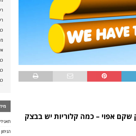
רש
רש
כמ
מה
אי
כמ
כמ
כמ
מיד
שקם אפוי – כמה קלוריות יש בבצק
תאגידי
הגיחון