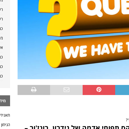
רש
רש
כמ
מה
אי
כמ
כמ
כמ
מיד
תאגידי
?
הגיחון
 תפוחי אדמה של גידרון, בונז'ור –