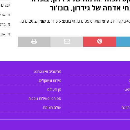
יובלים
 אדמה של גידרון, בונז'ור
מי אבי
ב100 גרם של בורקס תפוחי אדמה, גידרון, בונז'ור יש: 347 קלוריות. פחמימות: 35.6 גרם, חלבונים: 5.6 גרם, שומן: 20.2 גרם,
מי ברק
מי אונו
מחשבים ואינטרנט
מידות ומשקלים
פט
מן העולם
ספורט ופעילות גופנית
תזונה
עולם הצומח