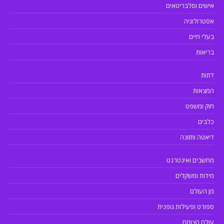
אישים וסלבריטאים
אסטרולוגיה
בעלי חיים
בריאות
דתות
המצאות
חוק ומשפט
כלבים
דיאטה ותזונה
מחשבים ואינטרנט
מידות ומשקלים
מן העולם
ספורט ופעילות גופנית
עולם הצומח