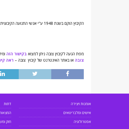
הקיבוץ הוקם בשנת 1948 ע"י אנשי התנועה הקיבוצית ומונה כ-600 תושבים (
מפת הגעה לקיבוץ צובה ניתן למצוא
בקישור הזה
ומיד
צובה
או באתר האינטרנט של קיבוץ צובה –
ראה קיש
אומנות ויצירה
דתות
אישים וסלבריטאים
המצאות
אסטרולוגיה
חוק ומש