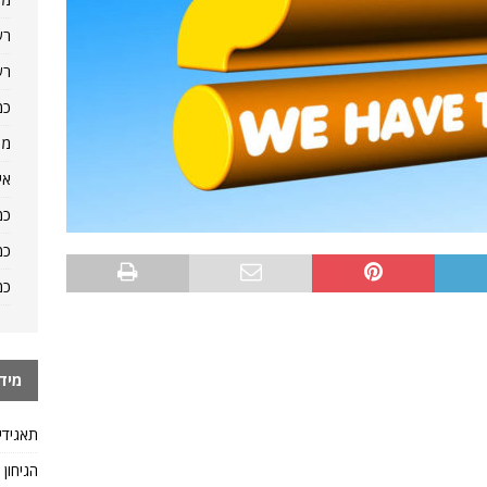
רש
רש
כמ
מה
אי
כמ
כמ
כמ
מיד
תאגידי
הגיחון