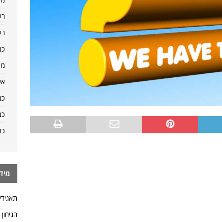
רש
רש
כמ
מה
אי
כמ
כמ
כמ
מיד
תאגידי
הגיחון