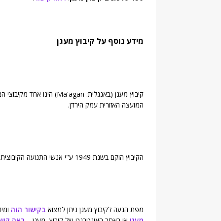
מידע נוסף על קיבוץ מעגן
קיבוץ מעגן (באנגלית: a'agan
המועצה האזורית עמק הירדן.
הקיבוץ הוקם בשנת 1949 ע"י אנשי התנועה הקיבוצית ומונה כ-348 תושבים (
מפת הגעה לקיבוץ מעגן ניתן למצוא
בקישור הזה
ומיד
מעגן
או באתר האינטרנט של קיבוץ מעגן –
ראה קיש