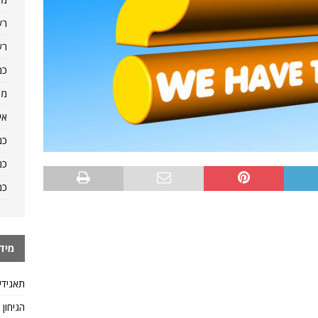
רש
רש
כמ
מה
אי
כמ
כמ
כמ
מיד
תאגידי
הגיחון