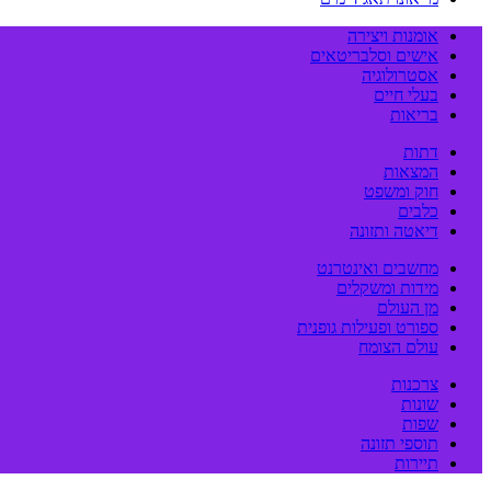
אומנות ויצירה
אישים וסלבריטאים
אסטרולוגיה
בעלי חיים
בריאות
דתות
המצאות
חוק ומשפט
כלבים
דיאטה ותזונה
מחשבים ואינטרנט
מידות ומשקלים
מן העולם
ספורט ופעילות גופנית
עולם הצומח
צרכנות
שונות
שפות
תוספי תזונה
תיירות