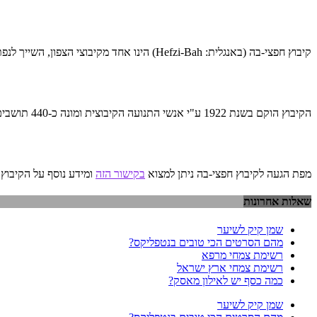
קיבוץ חפצי-בה (באנגלית: Hefzi-Bah) הינו אחד מקיבוצי הצפון, השייך לנפת יזרעאל בעמק חרוד ובתחום השיפוט המוניציפלי של המועצה האזורית הגלבוע.
הקיבוץ הוקם בשנת 1922 ע"י אנשי התנועה הקיבוצית ומונה כ-440 תושבים (
מפת הגעה לקיבוץ חפצי-בה ניתן למצוא
בקישור הזה
ומידע נוסף על הקיבוץ 
שאלות אחרונות
שמן קיק לשיער
מהם הסרטים הכי טובים בנטפליקס?
רשימת צמחי מרפא
רשימת צמחי ארץ ישראל
כמה כסף יש לאילון מאסק?
שמן קיק לשיער