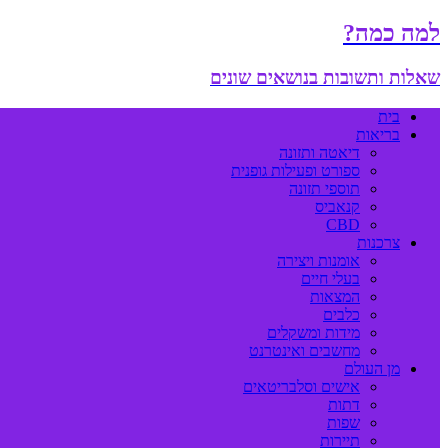
למה כמה?
שאלות ותשובות בנושאים שונים
בית
בריאות
דיאטה ותזונה
ספורט ופעילות גופנית
תוספי תזונה
קנאביס
CBD
צרכנות
אומנות ויצירה
בעלי חיים
המצאות
כלבים
מידות ומשקלים
מחשבים ואינטרנט
מן העולם
אישים וסלבריטאים
דתות
שפות
תיירות