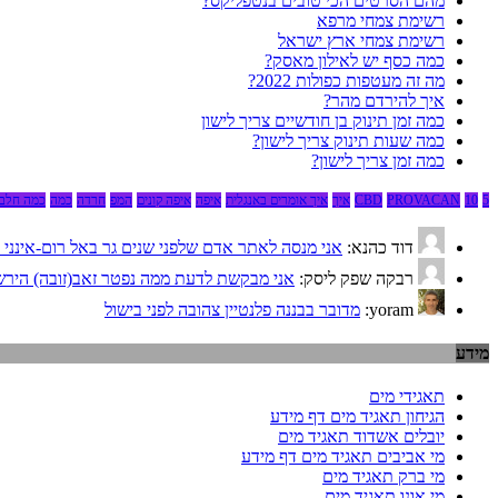
מהם הסרטים הכי טובים בנטפליקס?
רשימת צמחי מרפא
רשימת צמחי ארץ ישראל
כמה כסף יש לאילון מאסק?
מה זה מעטפות כפולות 2022?
איך להירדם מהר?
כמה זמן תינוק בן חודשיים צריך לישון
כמה שעות תינוק צריך לישון?
כמה זמן צריך לישון?
5
10
PROVACAN
CBD
איך
איך אומרים באנגלית
איפה
איפה קונים
המפ
חרדה
כמה
כמה חלבו
דוד כהנא:
אני מנסה לאתר אדם שלפני שנים גר באל רום-אינני יודע אם גם
רבקה שפק ליסק:
אני מבקשת לדעת ממה נפטר זאב(זובה) הירש. 
yoram:
מדובר בבננה פלנטיין צהובה לפני בישול
מידע
תאגידי מים
הגיחון תאגיד מים דף מידע
יובלים אשדוד תאגיד מים
מי אביבים תאגיד מים דף מידע
מי ברק תאגיד מים
מי אונו תאגיד מים