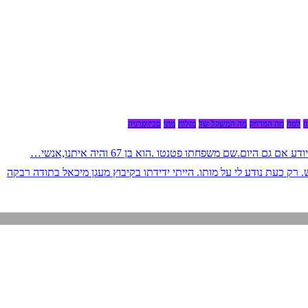
ן
למה
מה המרחק
מה המשקל של
מזלות
מתי
סכיזופרניה
 היום.שם משפחתו פטנטו .הוא בן 67 והיה איתנו,אנשי…
רק כעת נודע לי על מותו. הייתי ידידתו בקיבוץ מעגן מיכאל בתודה רבקה