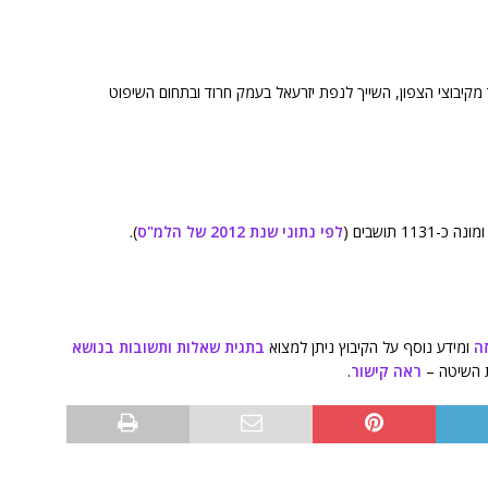
 (באנגלית: Bet HaShitta) הינו אחד מקיבוצי הצפון, השייך לנפת יזרעאל בעמק חרוד ובתחום השיפוט
לפי נתוני שנת 2012 של הלמ"ס
).
ה
ומידע נוסף על הקיבוץ ניתן למצוא
בתגית שאלות ותשובות בנושא
ת השיטה –
ראה קישור
.