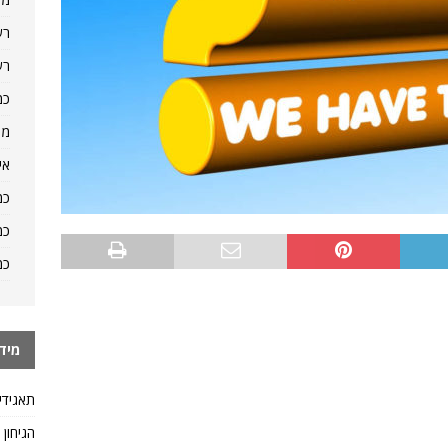
רש
רש
כמ
מה
אי
כמ
כמ
כמ
מיד
תאגידי
הגיחון