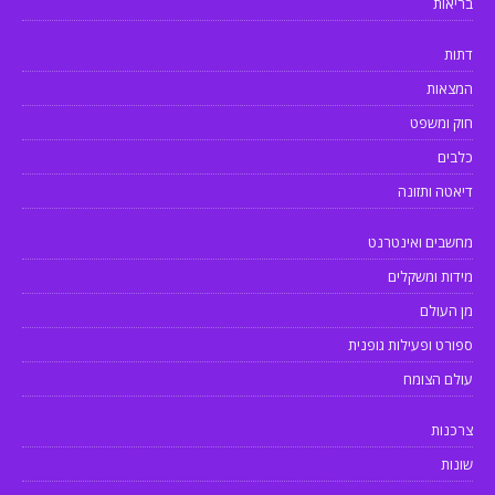
בריאות
דתות
המצאות
חוק ומשפט
כלבים
דיאטה ותזונה
מחשבים ואינטרנט
מידות ומשקלים
מן העולם
ספורט ופעילות גופנית
עולם הצומח
צרכנות
שונות