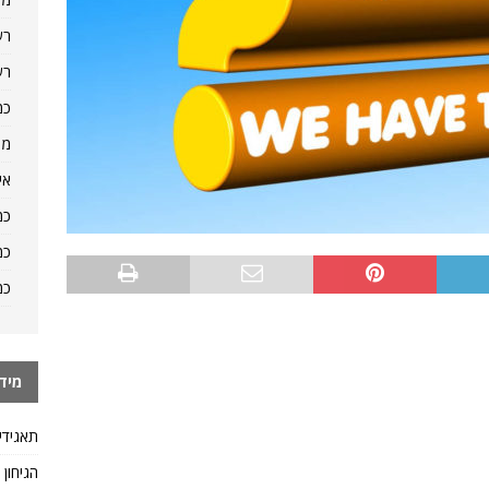
רש
רש
כמ
מה
אי
כמ
כמ
כמ
מיד
תאגידי
הגיחון