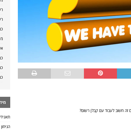
רש
רש
כמ
מה
אי
כמ
כמ
כמ
מיד
ה חשוב לעבוד עם קבלן רשום?
תאגידי
הגיחון