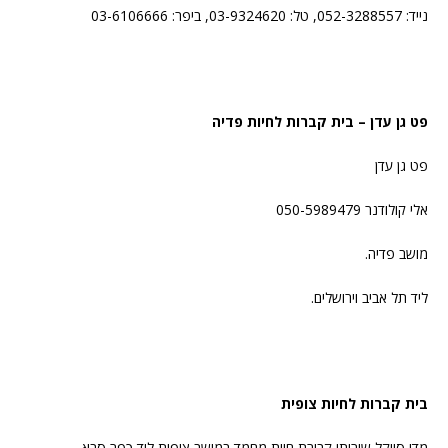
נייד: 052-3288557, טל: 03-9324620, ביפר: 03-6106666
פט גן עדן – בית קברות לחיות פדיה
פט גן עדן
אלי קולודנר 050-5989479
מושב פדיה.
ליד תל אביב וירושלים.
בית קברות לחיות צופית
מדי סייקל שירותי קבורת חיות מחמד במושב צופית ליד כפר סבא.