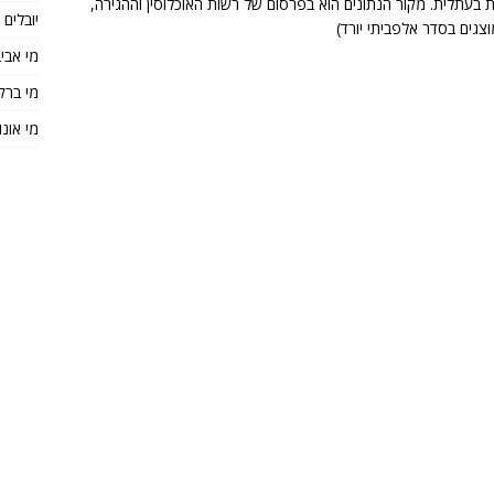
ות רחובות בעתלית. מקור הנתונים הוא בפרסום של רשות האוכלוסין וההגירה,
יובלים
מי אבי
מי ברק
מי אונו