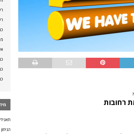
רש
רש
כמ
מה
אי
כמ
כמ
כמ
 רחובות
מיד
תאגידי
הגיחון