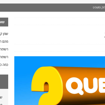
וק ומשפט
 ותזונה
שאל
ות ומשקלים
 איך כותבים ח.פ
שפות
שמן קי
.פ וגם איך כותבים מספר ח.פ
שפות
מהם הס
דיאטה ותזונה
רשימת
יאטה ותזונה
רשימת 
פות
כמה כס
לו של ליטר מים?
מידות ומשקלים
שמ
מה