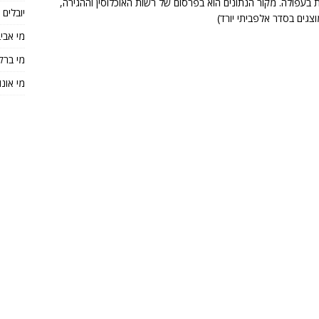
ת רחובות בעפולה. מקור הנתונים הוא בפרסום של רשות האוכלוסין וההגירה,
יובלים
מי אבי
מי ברק
מי אונו