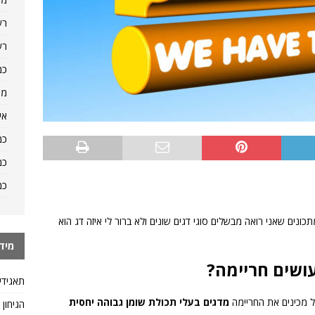
רש
רש
כמ
מה
אי
כמ
כמ
כמ
ונים שאני רואה מבשלים סוגי דגים שונים ולא ברור לי איזה דג הוא
מיד
ושים חריימה?
תאגידי
לל מכינים את החריימה
מדגים בעלי תכולת שומן גבוהה יחסית
הגיחון