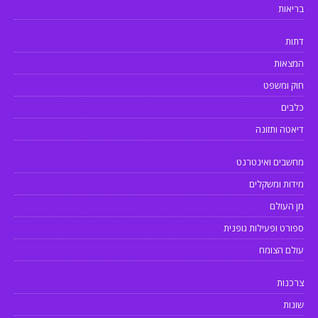
בריאות
דתות
המצאות
חוק ומשפט
כלבים
דיאטה ותזונה
מחשבים ואינטרנט
מידות ומשקלים
מן העולם
ספורט ופעילות גופנית
עולם הצומח
צרכנות
שונות