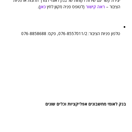
יצירת קשר עם שירות לקוחות של בנק לאומי לצורך תלונות או פניות
הציבור –
ראה קישור
(לטופס פניה מקוון לחץ
כאן
).
טלפון פניות הציבור: 076-8557011/2, פקס: 076-8858688
בנק לאומי מחשבונים אפליקציות וכלים שונים