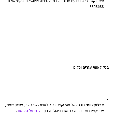
יצירת קשר טלפונים עם פניות הציבור: 076-8557011/2, פקס: 076-
8858688
בנק לאומי עזרים וכלים
אפליקציות:
הורדה של אפליקציות בנק לאומי לאנדרואיד, אייפון ואייפד,
אפליקציות מסחר, משכנתאות וניהול חשבון –
לחץ על הקישור
.