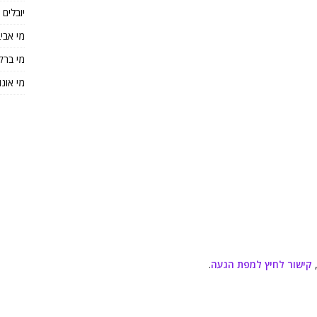
יובלים
מי אבי
מי ברק
מי אונו
קישור לחיץ למפת הגעה
.