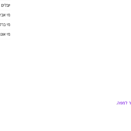
יובלים
מי אבי
מי ברק
מי אונו
ר למפה
.