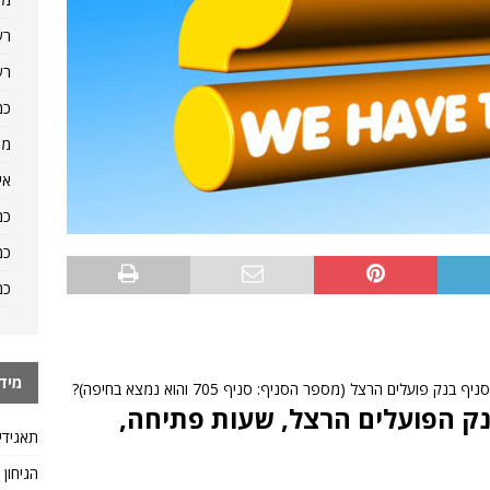
רש
רש
כמ
מה
אי
כמ
כמ
כמ
מיד
לים הרצל (מספר הסניף: סניף 705 והוא נמצא בחיפה)?
ה לשאלה: סניף 705, בנק הפועלים הרצל, שעות פתיחה,
תאגידי
הגיחון