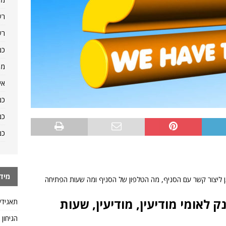
רש
רש
כמ
מה
אי
כמ
כמ
כמ
מיד
ניתן ליצור קשר עם הסניף, מה הטלפון של הסניף ומה שעות הפתיחה
 לשאלה: סניף 680, בנק לאומי מודיעין, מודיעין, שעות
תאגידי
הגיחון