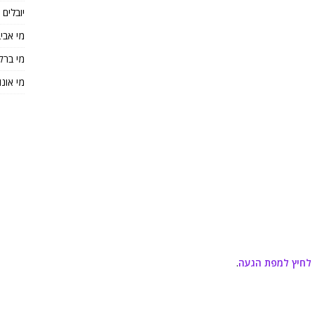
יובלים
מי אבי
מי ברק
מי אונו
 לחיץ למפת הגעה
.