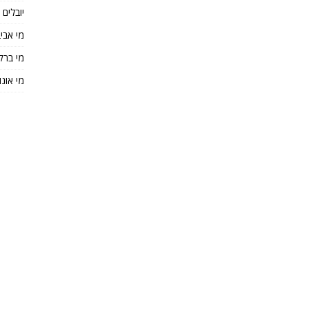
יובלים
מי אבי
מי ברק
מי אונו