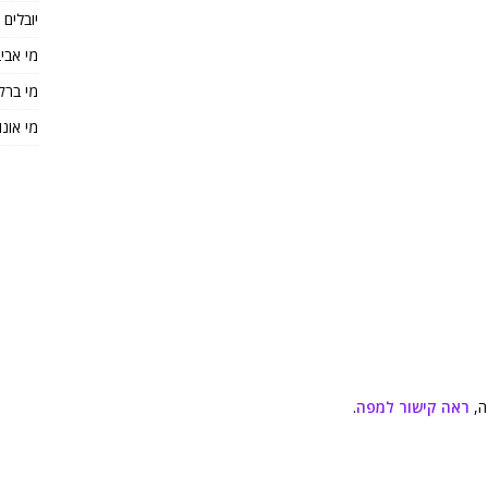
יובלים
מי אבי
מי ברק
מי אונו
ה,
ראה קישור למפה
.