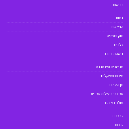
בריאות
דתות
המצאות
חוק ומשפט
כלבים
דיאטה ותזונה
מחשבים ואינטרנט
מידות ומשקלים
מן העולם
ספורט ופעילות גופנית
עולם הצומח
צרכנות
שונות