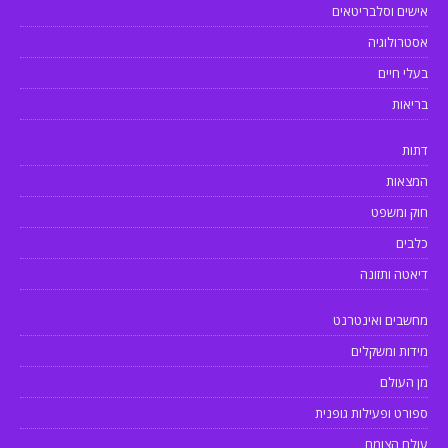
אישים וסלבריטאים
אסטרולוגיה
בעלי חיים
בריאות
דתות
המצאות
חוק ומשפט
כלבים
דיאטה ותזונה
מחשבים ואינטרנט
מידות ומשקלים
מן העולם
ספורט ופעילות גופנית
עולם הצומח