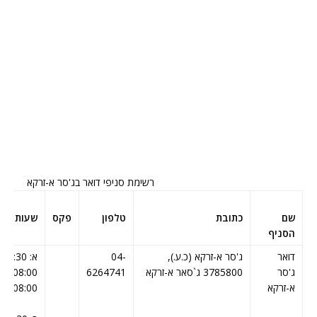
רשימת סניפי דואר בג'סר א-זרקא
שם
כתובת
טלפון
פקס
שעות קב
הסניף
דואר
ג'סר א-זרקא (כ.ע.),
04-
א: 
ג'סר
3785800 ג`סאר א-זרקא
6264741
א-זרקא
08:00