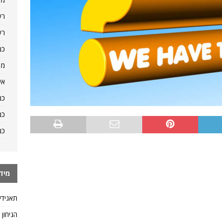
רש
רש
כמ
מה
אי
כמ
כמ
כמ
מיד
תאגידי
הגיחון