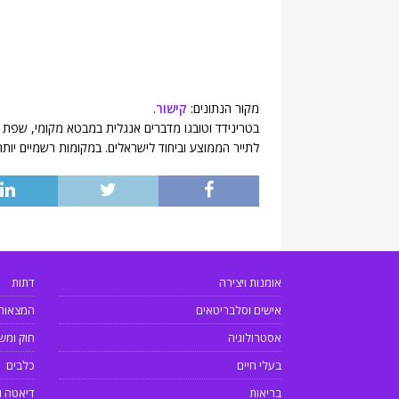
מקור הנתונים:
קישור
.
בטרינידד וטובגו מדברים אנגלית במבטא מקומי, שפת
לתייר הממוצע וביחוד לישראלים. במקומות רשמיים יותר,
אומנות ויצירה
דתות
אישים וסלבריטאים
המצאות
אסטרולוגיה
חוק ומש
בעלי חיים
כלבים
בריאות
דיאטה ו