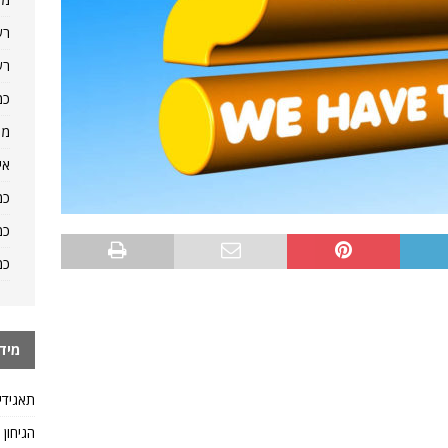
רש
רש
כמ
מה
אי
כמ
כמ
כמ
מיד
תאגידי
הגיחון