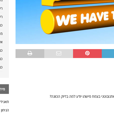
רש
רש
כמ
מה
אי
כמ
כמ
כמ
מיד
תאגידי
הגיחון