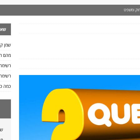
וק ומשפט
 ותזונה
שאל
ות ומשקלים
 איך כותבים ח.פ
שפות
שמן קי
.פ וגם איך כותבים מספר ח.פ
שפות
מהם הס
דיאטה ותזונה
רשימת
יאטה ותזונה
רשימת 
פות
כמה כס
לו של ליטר מים?
מידות ומשקלים
שמ
מה