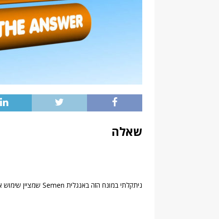
שאלה
ניתקלתי במונח הזה באנגלית Semen שמציין שימוש אתנובוטני בצמח מישהו יודע למה בדיוק הכוונה?