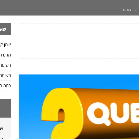
וק ומשפט
 ותזונה
שאל
ות ומשקלים
 איך כותבים ח.פ
שפות
שמן קי
.פ וגם איך כותבים מספר ח.פ
שפות
מהם הס
דיאטה ותזונה
רשימת
יאטה ותזונה
רשימת 
פות
כמה כס
לו של ליטר מים?
מידות ומשקלים
שמ
מה