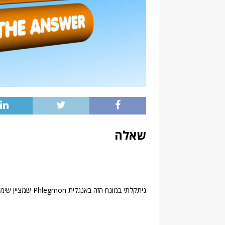
שאלה
ניתקלתי במונח הזה באנגלית Phlegmon שמציין שימוש אתנובוטני בצמח מישהו יודע למה בדיוק הכוונה?