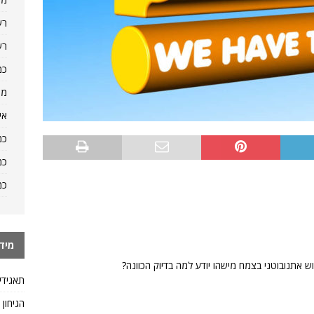
רש
רש
כמ
מה
אי
כמ
כמ
כמ
מיד
תאגידי
הגיחון