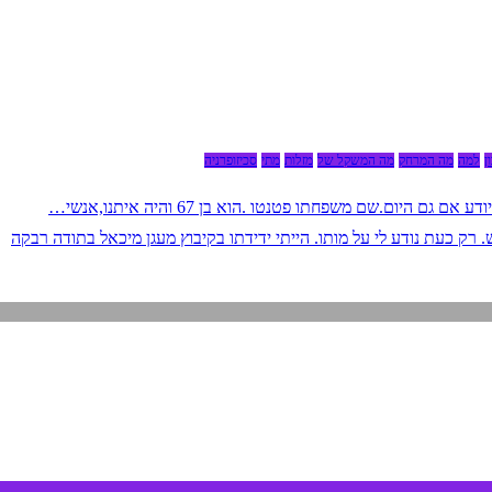
ן
למה
מה המרחק
מה המשקל של
מזלות
מתי
סכיזופרניה
 היום.שם משפחתו פטנטו .הוא בן 67 והיה איתנו,אנשי…
רק כעת נודע לי על מותו. הייתי ידידתו בקיבוץ מעגן מיכאל בתודה רבקה