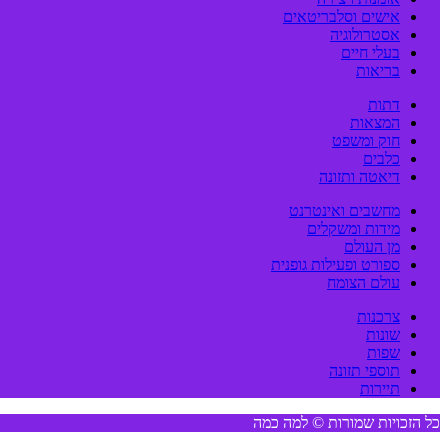
אישים וסלבריטאים
אסטרולוגיה
בעלי חיים
בריאות
דתות
המצאות
חוק ומשפט
כלבים
דיאטה ותזונה
מחשבים ואינטרנט
מידות ומשקלים
מן העולם
ספורט ופעילות גופנית
עולם הצומח
צרכנות
שונות
שפות
תוספי תזונה
תיירות
כל הזכויות שמורות © למה כמה