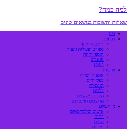
למה כמה?
שאלות ותשובות בנושאים שונים
בית
בריאות
דיאטה ותזונה
ספורט ופעילות גופנית
תוספי תזונה
קנאביס
CBD
צרכנות
אומנות ויצירה
בעלי חיים
המצאות
כלבים
מידות ומשקלים
מחשבים ואינטרנט
מן העולם
אישים וסלבריטאים
דתות
שפות
תיירות