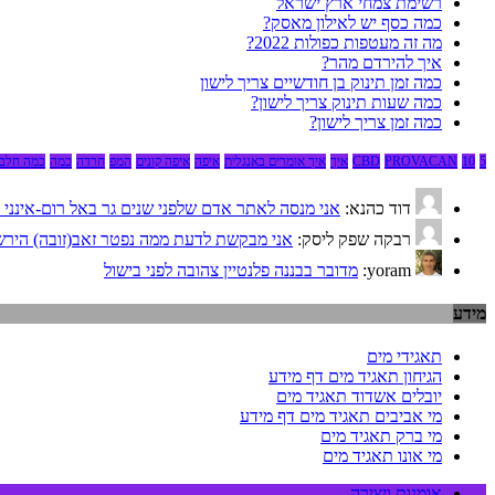
רשימת צמחי ארץ ישראל
כמה כסף יש לאילון מאסק?
מה זה מעטפות כפולות 2022?
איך להירדם מהר?
כמה זמן תינוק בן חודשיים צריך לישון
כמה שעות תינוק צריך לישון?
כמה זמן צריך לישון?
5
10
PROVACAN
CBD
איך
איך אומרים באנגלית
איפה
איפה קונים
המפ
חרדה
כמה
כמה חלבו
דוד כהנא:
אני מנסה לאתר אדם שלפני שנים גר באל רום-אינני יודע אם גם
רבקה שפק ליסק:
אני מבקשת לדעת ממה נפטר זאב(זובה) הירש. 
yoram:
מדובר בבננה פלנטיין צהובה לפני בישול
מידע
תאגידי מים
הגיחון תאגיד מים דף מידע
יובלים אשדוד תאגיד מים
מי אביבים תאגיד מים דף מידע
מי ברק תאגיד מים
מי אונו תאגיד מים
אומנות ויצירה