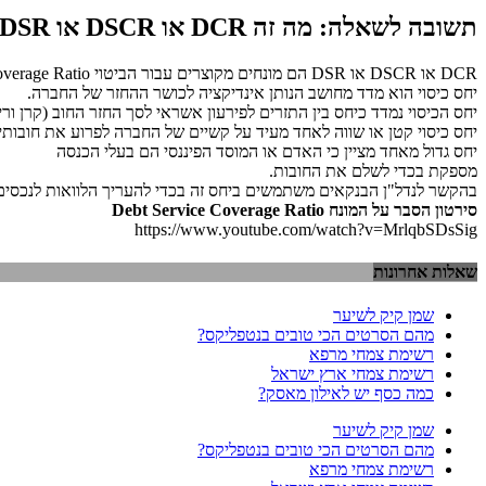
קשור
תשובה לשאלה: מה זה DCR או DSCR או DSR? קשור לתחום הנדלן
לתחום
הנדלן
DCR או DSCR או DSR הם מונחים מקוצרים עבור הביטוי Debt Service Coverage Ratio שנקרא בעברית יחס כיסוי.
יחס כיסוי הוא מדד מחושב הנותן אינדיקציה לכושר ההחזר של החברה.
יחס הכיסוי נמדד כיחס בין התזרים לפירעון אשראי לסך החזר החוב (קרן ור
יחס כיסוי קטן או שווה לאחד מעיד על קשיים של החברה לפרוע את חובות
יחס גדול מאחד מציין כי האדם או המוסד הפיננסי הם בעלי הכנסה
מספקת בכדי לשלם את החובות.
בהקשר לנדל"ן הבנקאים משתמשים ביחס זה בכדי להעריך הלוואות לנכסים 
סירטון הסבר על המונח Debt Service Coverage Ratio
https://www.youtube.com/watch?v=MrlqbSDsSig
שאלות אחרונות
שמן קיק לשיער
מהם הסרטים הכי טובים בנטפליקס?
רשימת צמחי מרפא
רשימת צמחי ארץ ישראל
כמה כסף יש לאילון מאסק?
שמן קיק לשיער
מהם הסרטים הכי טובים בנטפליקס?
רשימת צמחי מרפא