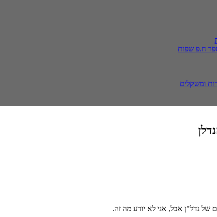
פר ח.פ
שפות
ות ומשקלים