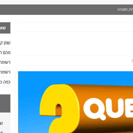
וק ומשפט
 ותזונה
שאל
ות ומשקלים
 איך כותבים ח.פ
שפות
שמן קי
.פ וגם איך כותבים מספר ח.פ
שפות
מהם הס
דיאטה ותזונה
רשימת
יאטה ותזונה
רשימת 
פות
כמה כס
לו של ליטר מים?
מידות ומשקלים
שמ
מה