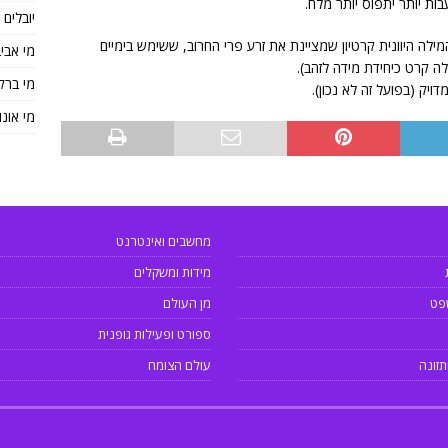
ות יותר יתפוס יותר מלח.
יובלים
ילה היוונית קרטיון שמציינת את זרע פרי החרוב, ששימש בימיים
מי אבי
ה קרט כיחידת מידה לזהב).
מי ברק
יק (בפועל זה לא נכון).
מי אונו
מחשבים ואינטרנט
מידות ומשקלים
פט
מן העולם
ספורט ופעילות גופנית
תזונה
עולם הצומח