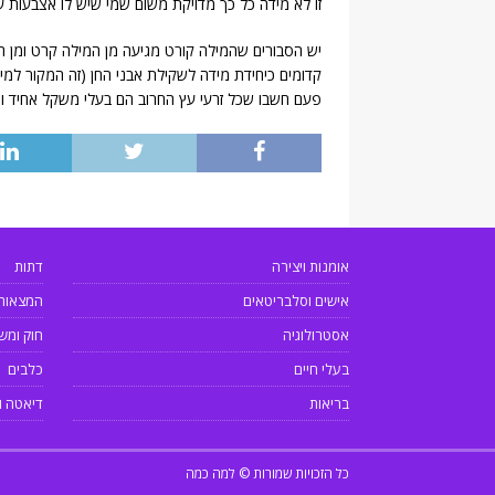
זו לא מידה כל כך מדויקת משום שמי שיש לו אצבעות עב
יש הסבורים שהמילה קורט מגיעה מן המילה קרט ומן המ
קדומים כיחידת מידה לשקילת אבני החן (זה המקור למיל
פעם חשבו שכל זרעי עץ החרוב הם בעלי משקל אחיד ומדו
אומנות ויצירה
דתות
אישים וסלבריטאים
המצאות
אסטרולוגיה
חוק ומש
בעלי חיים
כלבים
בריאות
דיאטה ו
כל הזכויות שמורות © למה כמה