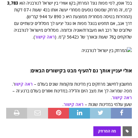
בכל אופן, לפי מפות גוגל המרחק בקוו אווירי בין ישראל לנורבגיה הוא
3,783
ק"מ, זה מרחק שמטוס נוסעים מסחרי יעשה אותו בכ4 שעות ו-07 דקות
(המהירות בטיסה מסחרית ממוצעת היא כ 890 עד 944 קמ"ש).
דרך אגב, אם תחפש בגוגל מפות אז גוגל יציעו לך מסלולים יבשתיים עם
שילובים של רכב ו/או מעבורת/אוניה וכדומה. מסלולים מישראל לנורבגיה
שלוקחים כֳ76 שעות ובאורך של כ5642 ק"מ. (
ראה קישור
).
אולי יעניין אותך גם להעיף מבט בקישורים הבאים:
מחשבון לחישוב מרחקים בין מדינות ומקומות שונים בעולם –
ראה קישו
ר.
מפה שמראה לך את מצב היום והלילה במדינות ואזורים בעולם ברגע זה –
ראה קישור
.
שעון עולמי במדינות שונות –
ראה קישור
.
מה המרחק