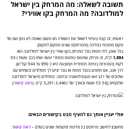
תשובה לשאלה: מה המרחק בין ישראל
למולדובה? מה המרחק בקו אווירי?
ראשית, זה קצת בעייתי לשאול את השאלה הזו משום שאתה לא נותן שם של
מקום ספציפי במדינה (והמרחקים שונים ממקום למקום).
בכל אופן, לפי מפות גוגל המרחק בקוו אווירי בין ישראל למולדובה הוא
1,884
ק"מ, זה מרחק שמטוס נוסעים מסחרי יעשה אותו בכ2 שעות ו-03
דקות (המהירות בטיסה מסחרית ממוצעת היא כ 890 עד 944 קמ"ש).
דרך אגב, אם תחפש בגוגל מפות אז גוגל יציעו לך מסלולים יבשתיים עם
שילובים של רכב ו/או מעבורת/אוניה וכדומה. מסלולים מישראל למולדובה
שלוקחים כֳ53-54 שעות ובאורך של כ3,291-3,446 ק"מ. (
ראה קישור
).
אולי יעניין אותך גם להעיף מבט בקישורים הבאים:
מחשבון לחישוב מרחקים בין מדינות ומקומות שונים בעולם –
ראה קישו
ר.